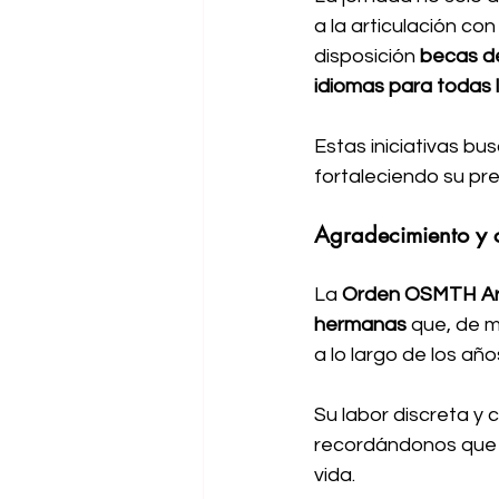
a la articulación co
disposición 
becas de
idiomas para todas 
Estas iniciativas bu
fortaleciendo su pre
Agradecimiento y 
La 
Orden OSMTH Ar
hermanas
 que, de 
a lo largo de los año
Su labor discreta y
recordándonos que c
vida.