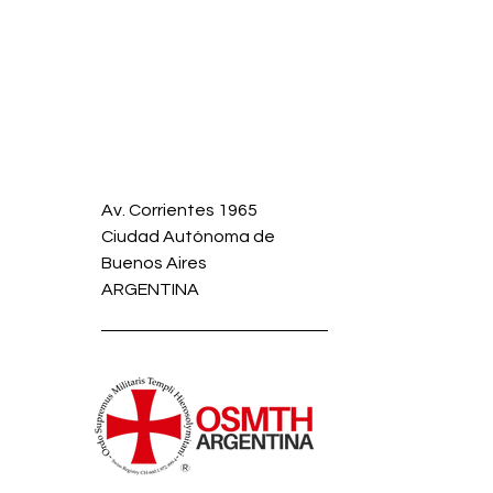
Una jornada de servicio en el
Nuev
Cottolengo Don Orione
Sol
Av. Corrientes 1965
Ciudad Autónoma de
Buenos Aires
ARGENTINA