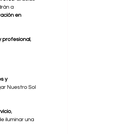
drán a 
ación en 
y profesional
, 
s y 
ar Nuestro Sol 
vicio
, 
 iluminar una 