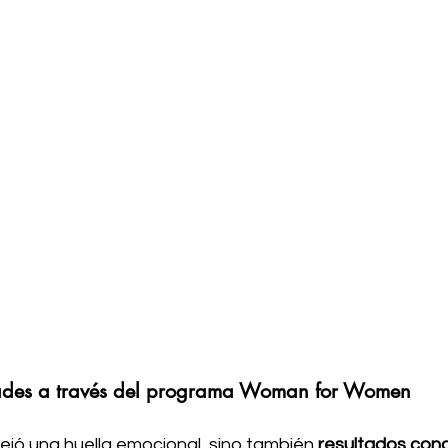
ades a través del programa Woman for Women
ejó una huella emocional, sino también 
resultados con