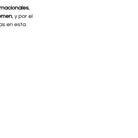
rnacionales
, 
omen
, y por el 
s en esta 