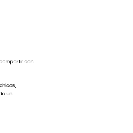
 compartir con 
 chicas
, 
do un 